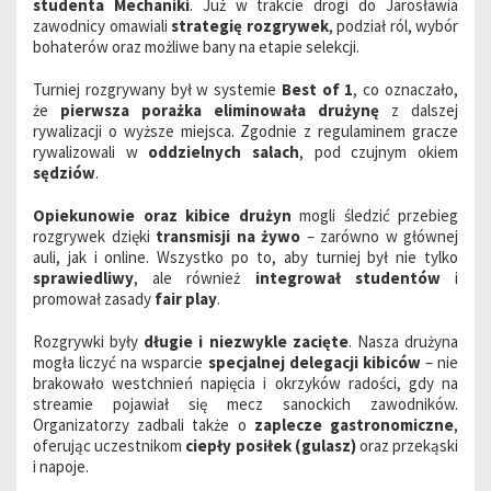
studenta Mechaniki
. Już w trakcie drogi do Jarosławia
zawodnicy omawiali
strategię rozgrywek
, podział ról, wybór
bohaterów oraz możliwe bany na etapie selekcji.
Turniej rozgrywany był w systemie
Best of 1
, co oznaczało,
że
pierwsza porażka eliminowała drużynę
z dalszej
rywalizacji o wyższe miejsca. Zgodnie z regulaminem gracze
rywalizowali w
oddzielnych salach
, pod czujnym okiem
sędziów
.
Opiekunowie oraz kibice drużyn
mogli śledzić przebieg
rozgrywek dzięki
transmisji na żywo
– zarówno w głównej
auli, jak i online. Wszystko po to, aby turniej był nie tylko
sprawiedliwy
, ale również
integrował studentów
i
promował zasady
fair play
.
Rozgrywki były
długie i niezwykle zacięte
. Nasza drużyna
mogła liczyć na wsparcie
specjalnej delegacji kibiców
– nie
brakowało westchnień napięcia i okrzyków radości, gdy na
streamie pojawiał się mecz sanockich zawodników.
Organizatorzy zadbali także o
zaplecze gastronomiczne
,
oferując uczestnikom
ciepły posiłek (gulasz)
oraz przekąski
i napoje.