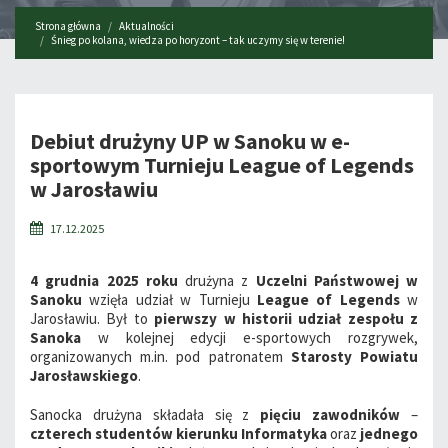
Strona główna
Aktualności
Śnieg po kolana, wiedza po horyzont – tak uczymy się w terenie!
Debiut drużyny UP w Sanoku w e-
sportowym Turnieju League of Legends
w Jarosławiu
17.12.2025
4 grudnia 2025 roku
drużyna z
Uczelni Państwowej w
Sanoku
wzięła udział w Turnieju
League of Legends
w
Jarosławiu. Był to
pierwszy w historii udział zespołu z
Sanoka
w kolejnej edycji e-sportowych rozgrywek,
organizowanych m.in. pod patronatem
Starosty Powiatu
Jarosławskiego
.
Sanocka drużyna składała się z
pięciu zawodników
–
czterech studentów kierunku Informatyka
oraz
jednego